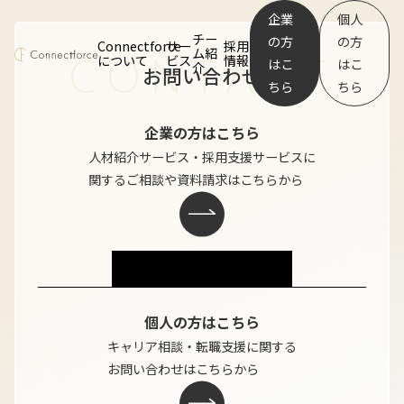
企業
個人
チー
の方
の方
Connectforce
サー
採用
ム紹
CONTACT
について
ビス
情報
はこ
はこ
介
お問い合わせ
ちら
ちら
企業の方はこちら
人材紹介サービス・採用支援サービスに
関するご相談や資料請求はこちらから
Connectforceについて
サービス
企業向け人材紹介サービス
企業向け採用支援サービス
個人の方はこちら
個人向けキャリア支援サービス
キャリア相談・転職支援に関する
チーム紹介
お問い合わせはこちらから